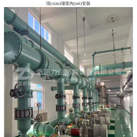
現(xiàn)場室內(nèi)安裝