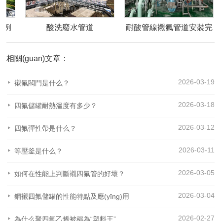
管道
耐酸管線襯氟管道安裝完
化水車間襯塑管
成
相關(guān)文章：
2026-03-19
襯氟閥門是什么？
2026-03-18
四氟儲罐耐熱溫度有多少？
2026-03-12
四氟彈性帶是什么？
2026-03-11
等壓釜是什么？
2026-03-05
如何在性能上判斷襯四氟管的好壞？
2026-03-04
鋼襯四氟儲罐的性能特點及應(yīng)用
2026-02-27
為什么聚四氟乙烯被稱為“塑料王”