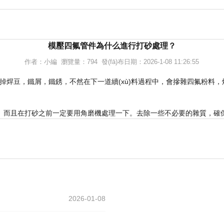
模壓四氟管件為什么進行打砂處理？
作者：小編 瀏覽量：794 發(fā)布日期：2026-1-08 11:26:55
，鐵屑，鐵銹，不然在下一道續(xù)料過程中，會摻雜四氟粉料，
。而且在打砂之前一定要用角磨機處理一下。去除一些不必要的雜質，確保
2026-01-08