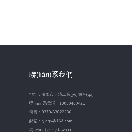
聯(lián)系我們
地址：洛陽市伊濱工業(yè)園區(qū)
聯(lián)系電話：13838480421
傳真：0379-63622286
郵箱：lylqgy@163.com
網(wǎng)址：y-town.cn