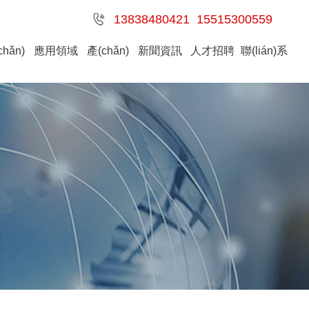
13838480421 15515300559
chǎn)
應用領域
產(chǎn)
新聞資訊
人才招聘
聯(lián)系
中心
品案例
我們