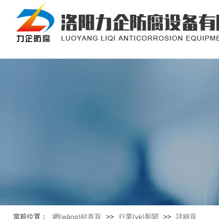
當前位置：
網(wǎng)站首頁
>>
行業(yè)新聞
>>
詳細頁