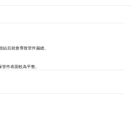
燒結后就會導致管件漏縫。
管件表面較為平整。