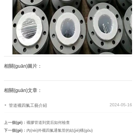
相關(guān)圖片：
相關(guān)文章：
2024-05-16
管道襯四氟工藝介紹
上一個(gè)：
襯膠管道到貨后如何檢查
下一個(gè)：
內(nèi)外襯四氟通氯管的結(jié)構(gòu)