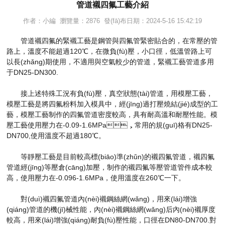
管道襯四氟工藝介紹
作者：小編 瀏覽量：2876 發(fā)布日期：2024-5-16 15:42:19
管道襯四氟的緊襯工藝是鋼管與四氟管緊密貼合的，在常壓的管
路上，溫度不能超過120℃，在微負(fù)壓，小口徑，低溫管路上可
以長(zhǎng)期使用，不適用與空氣較少的管道，緊襯工藝管道多用
于DN25-DN300.
接上述特殊工況有負(fù)壓，真空狀態(tài)管道，用模壓工藝，
模壓工藝是將四氟粉料加入模具中，經(jīng)過打壓燒結(jié)成型的工
藝，模壓工藝制作的四氟管道密度較高，具有耐高溫和耐壓性能。模
壓工藝使用壓力在-0.09-1.6MPa，常用的規(guī)格有DN25-
DN700,使用溫度不超過180℃。
等靜壓工藝是目前較高標(biāo)準(zhǔn)的襯四氟管道，襯四氟
管道經(jīng)等壓倉(cāng)加壓，制作的襯四氟等壓管道管件成本較
高，使用壓力在-0.096-1.6MPa，使用溫度在260℃一下。
對(duì)襯四氟管道內(nèi)襯鋼絲網(wǎng)，用來(lái)增強
(qiáng)管道的機(jī)械性能，內(nèi)襯鋼絲網(wǎng)后內(nèi)襯厚度
較高，用來(lái)增強(qiáng)耐負(fù)壓性能，口徑在DN80-DN700.對