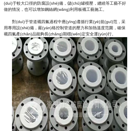
(duì)于較大口徑的防腐設(shè)備，儲(chǔ)罐模壓，纏繞等工藝不好
做的情況，也可以增加鋼絲網(wǎng)利用板襯工藝施工。
對(duì)于管道襯四氟過程中應(yīng)遵循行業(yè)規(guī)范，采
用
專用
設(shè)備，嚴(yán)格控制管道的壓力和加熱溫度范圍，確保
襯四氟產(chǎn)品能夠長(zhǎng)期穩(wěn)定安全運(yùn)行。